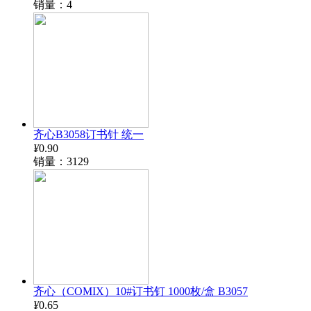
销量：4
齐心B3058订书针 统一
¥
0.90
销量：3129
齐心（COMIX）10#订书钉 1000枚/盒 B3057
¥
0.65