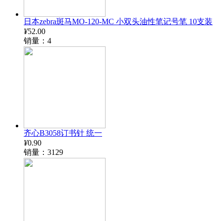
日本zebra斑马MO-120-MC 小双头油性笔记号笔 10支装
¥
52.00
销量：4
齐心B3058订书针 统一
¥
0.90
销量：3129