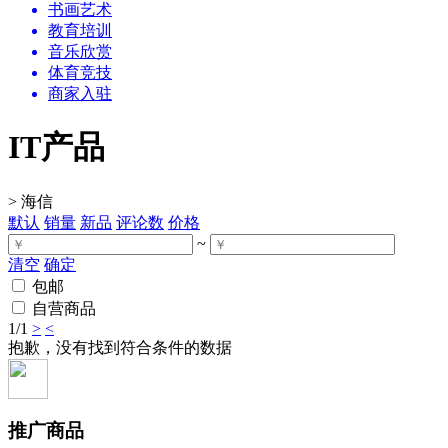
书画艺术
教育培训
音乐欣赏
体育竞技
商家入驻
IT产品
>
海信
默认
销量
新品
评论数
价格
~
清空
确定
包邮
自营商品
1
/1
>
<
抱歉，没有找到符合条件的数据
推广商品