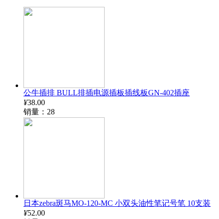
公牛插排 BULL排插电源插板插线板GN-402插座
¥
38.00
销量：28
日本zebra斑马MO-120-MC 小双头油性笔记号笔 10支装
¥
52.00