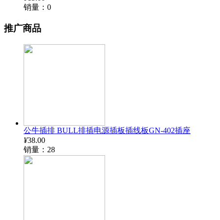
销量：0
推广商品
公牛插排 BULL排插电源插板插线板GN-402插座
¥
38.00
销量：28