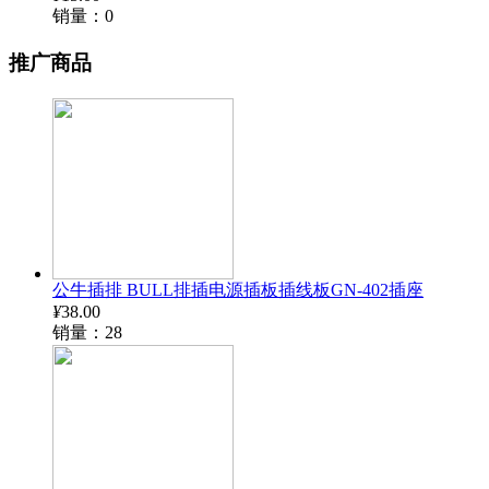
销量：0
推广商品
公牛插排 BULL排插电源插板插线板GN-402插座
¥
38.00
销量：28