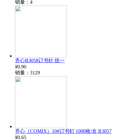
销量：4
齐心B3058订书针 统一
¥
0.90
销量：3129
齐心（COMIX）10#订书钉 1000枚/盒 B3057
¥
0.65