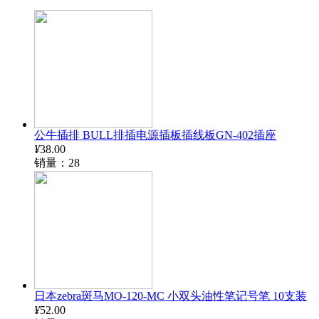
公牛插排 BULL排插电源插板插线板GN-402插座
¥
38.00
销量：28
日本zebra斑马MO-120-MC 小双头油性笔记号笔 10支装
¥
52.00