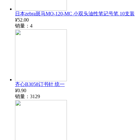
日本zebra斑马MO-120-MC 小双头油性笔记号笔 10支装
¥
52.00
销量：4
齐心B3058订书针 统一
¥
0.90
销量：3129