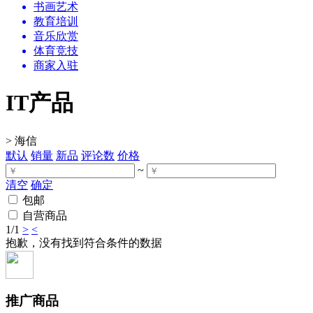
书画艺术
教育培训
音乐欣赏
体育竞技
商家入驻
IT产品
>
海信
默认
销量
新品
评论数
价格
~
清空
确定
包邮
自营商品
1
/1
>
<
抱歉，没有找到符合条件的数据
推广商品