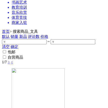
书画艺术
教育培训
音乐欣赏
体育竞技
商家入驻
首页
>
搜索商品_文具
默认
销量
新品
评论数
价格
~
清空
确定
包邮
自营商品
1
/7
>
<