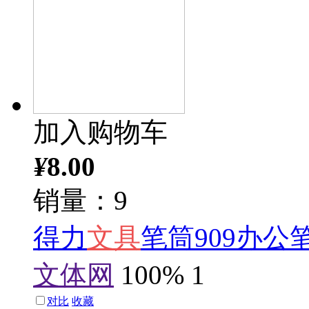
加入购物车
¥
8.00
销量：9
得力
文具
笔筒909办
文体网
100%
1
对比
收藏