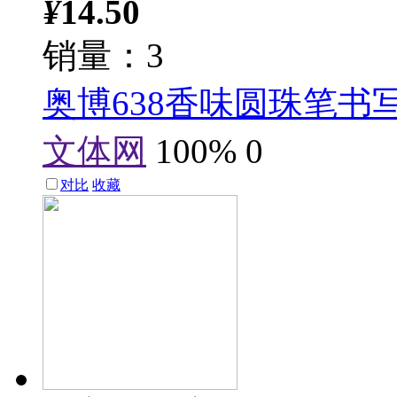
¥
14.50
销量：3
奥博638香味圆珠笔书
文体网
100%
0
对比
收藏