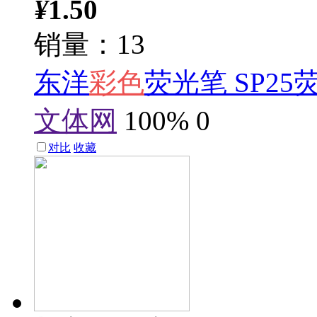
¥
1.50
销量：13
东洋
彩色
荧光笔 SP2
文体网
100%
0
对比
收藏