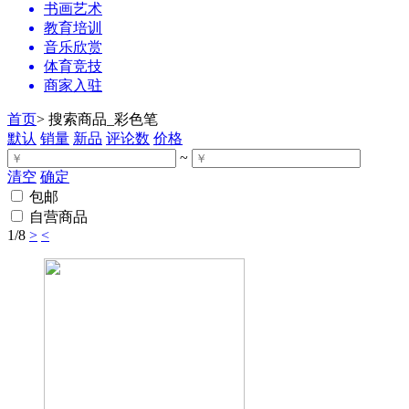
书画艺术
教育培训
音乐欣赏
体育竞技
商家入驻
首页
>
搜索商品_彩色笔
默认
销量
新品
评论数
价格
~
清空
确定
包邮
自营商品
1
/8
>
<