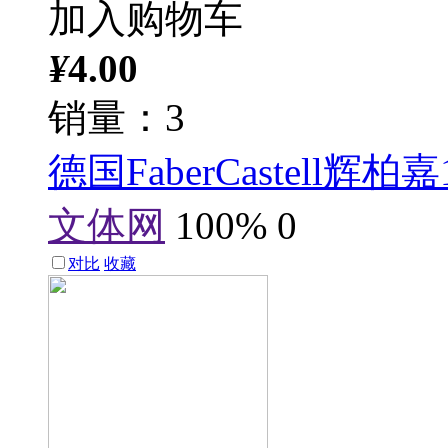
加入购物车
¥
4.00
销量：3
德国FaberCastell辉柏
文体网
100%
0
对比
收藏