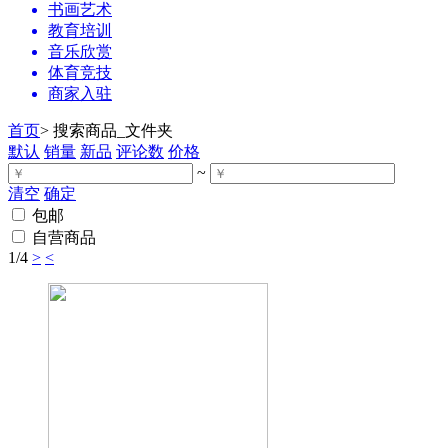
书画艺术
教育培训
音乐欣赏
体育竞技
商家入驻
首页
>
搜索商品_文件夹
默认
销量
新品
评论数
价格
~
清空
确定
包邮
自营商品
1
/4
>
<