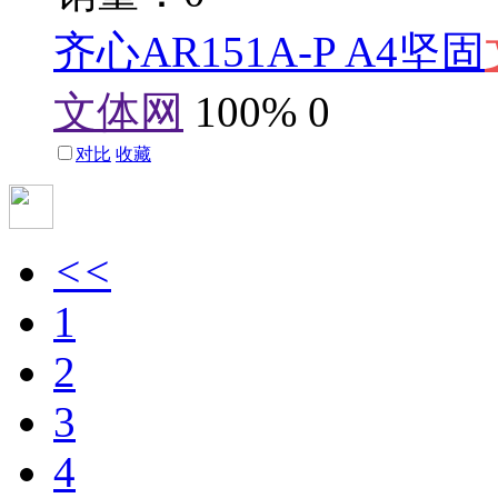
齐心AR151A-P A4坚固
文体网
100%
0
对比
收藏
<<
1
2
3
4