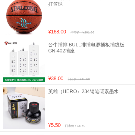
打篮球
¥168.00
门市价：¥201.60
公牛插排 BULL排插电源插板插线板
GN-402插座
¥38.00
门市价：¥45.60
英雄（HERO）234钢笔碳素墨水
¥5.50
门市价：¥6.60