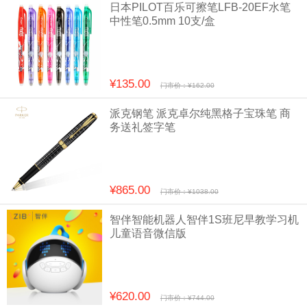
日本PILOT百乐可擦笔LFB-20EF水笔
中性笔0.5mm 10支/盒
¥135.00
门市价：¥162.00
派克钢笔 派克卓尔纯黑格子宝珠笔 商
务送礼签字笔
¥865.00
门市价：¥1038.00
智伴智能机器人智伴1S班尼早教学习机
儿童语音微信版
¥620.00
门市价：¥744.00