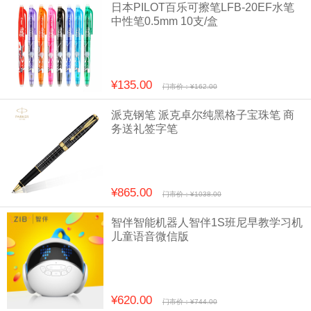
日本PILOT百乐可擦笔LFB-20EF水笔
中性笔0.5mm 10支/盒
¥135.00
门市价：¥162.00
派克钢笔 派克卓尔纯黑格子宝珠笔 商
务送礼签字笔
¥865.00
门市价：¥1038.00
智伴智能机器人智伴1S班尼早教学习机
儿童语音微信版
¥620.00
门市价：¥744.00