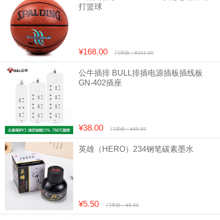
打篮球
¥168.00
门市价：¥201.60
公牛插排 BULL排插电源插板插线板
GN-402插座
¥38.00
门市价：¥45.60
英雄（HERO）234钢笔碳素墨水
¥5.50
门市价：¥6.60