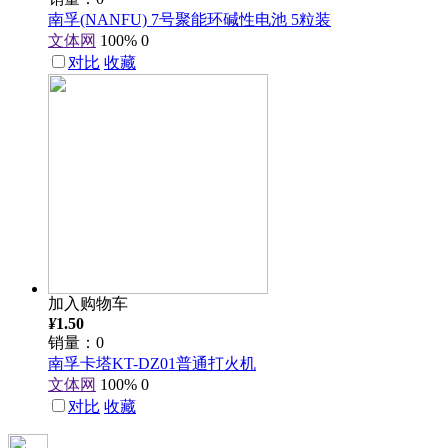
南孚(NANFU) 7号聚能环碱性电池 5粒装
文体网
100%
0
对比
收藏
加入购物车
¥
1.50
销量：0
南孚卡塔KT-DZ01普通打火机
文体网
100%
0
对比
收藏