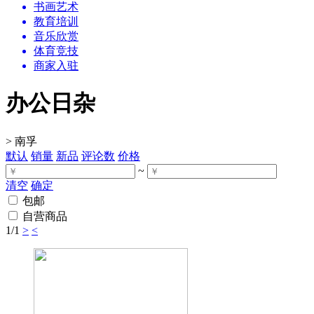
书画艺术
教育培训
音乐欣赏
体育竞技
商家入驻
办公日杂
>
南孚
默认
销量
新品
评论数
价格
~
清空
确定
包邮
自营商品
1
/1
>
<