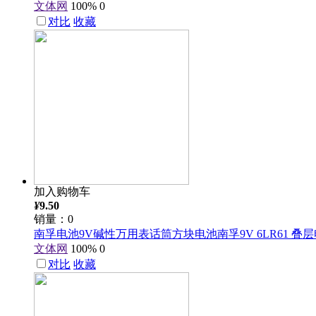
文体网
100%
0
对比
收藏
加入购物车
¥
9.50
销量：0
南孚电池9V碱性万用表话筒方块电池南孚9V 6LR61 叠
文体网
100%
0
对比
收藏