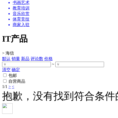
书画艺术
教育培训
音乐欣赏
体育竞技
商家入驻
IT产品
>
海信
默认
销量
新品
评论数
价格
~
清空
确定
包邮
自营商品
1
/1
>
<
抱歉，没有找到符合条件