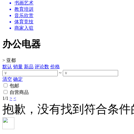
书画艺术
教育培训
音乐欣赏
体育竞技
商家入驻
办公电器
>
亚都
默认
销量
新品
评论数
价格
~
清空
确定
包邮
自营商品
1
/1
>
<
抱歉，没有找到符合条件