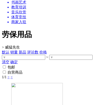
书画艺术
教育培训
音乐欣赏
体育竞技
商家入驻
劳保用品
>
威猛先生
默认
销量
新品
评论数
价格
~
清空
确定
包邮
自营商品
1
/1
>
<