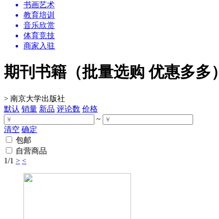
书画艺术
教育培训
音乐欣赏
体育竞技
商家入驻
期刊书籍（批量选购 优惠多多
>
南京大学出版社
默认
销量
新品
评论数
价格
~
清空
确定
包邮
自营商品
1
/1
>
<