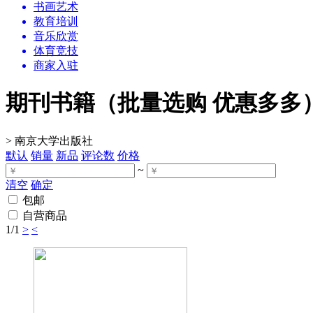
书画艺术
教育培训
音乐欣赏
体育竞技
商家入驻
期刊书籍（批量选购 优惠多多
>
南京大学出版社
默认
销量
新品
评论数
价格
~
清空
确定
包邮
自营商品
1
/1
>
<