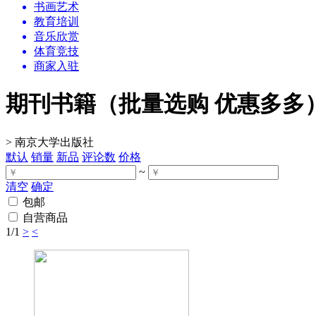
书画艺术
教育培训
音乐欣赏
体育竞技
商家入驻
期刊书籍（批量选购 优惠多多
>
南京大学出版社
默认
销量
新品
评论数
价格
~
清空
确定
包邮
自营商品
1
/1
>
<